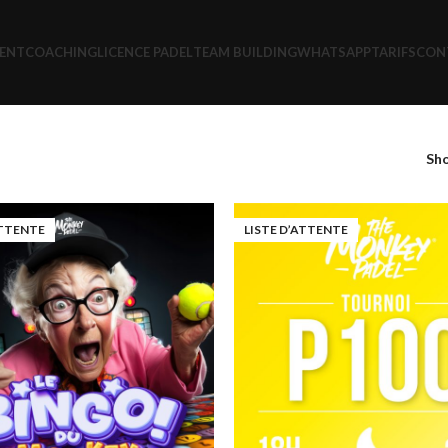
ENT
COACHING
LICENCE PADEL
TEAM BUILDING
WHATSAPP
TARIFS
CON
Sh
ATTENTE
LISTE D’ATTENTE