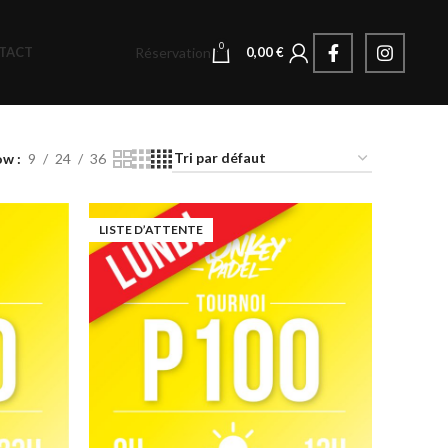
0
Réservation
TACT
0,00
€
ow
9
24
36
LISTE D’ATTENTE